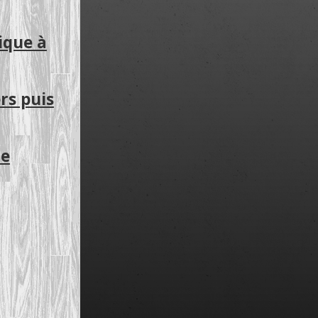
ique à
rs puis
Le