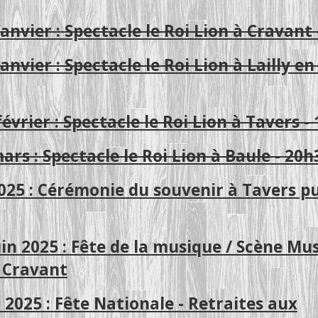
anvier : Spectacle le Roi Lion à Cravant 
nvier : Spectacle le Roi Lion à Lailly en 
évrier : Spectacle le Roi Lion à Tavers -
ars : Spectacle le Roi Lion à Baule - 20h
2025 : Cérémonie du souvenir à Tavers pu
uin 2025 : Fête de la musique / Scène Mu
à Cravant
et 2025 : Fête Nationale - Retraites aux