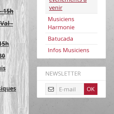
venir
- 15h
Musiciens
Val -
Harmonie
Batucada
 15h
Infos Musiciens
30
is
NEWSLETTER
siques
OK