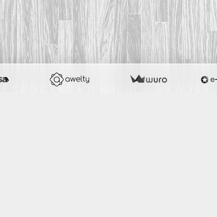
ernet avec e-monsite
Signaler un contenu i