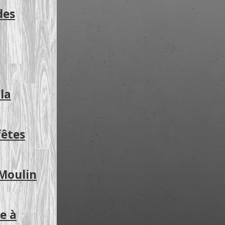
des
la
fêtes
 Moulin
e à