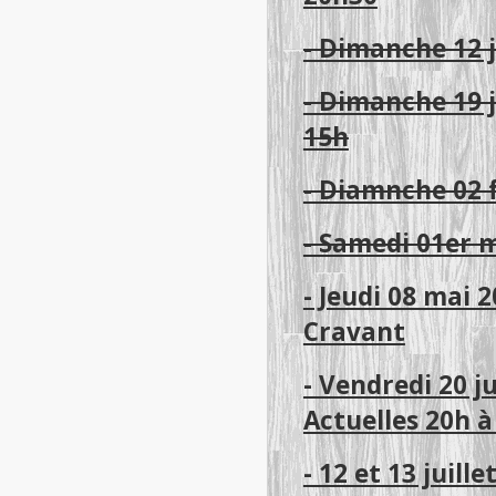
- Dimanche 12 j
- Dimanche 19 ja
15h
- Diamnche 02 f
- Samedi 01er m
- Jeudi 08 mai 
Cravant
- Vendredi 20 j
Actuelles 20h 
- 12 et 13 juill