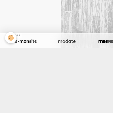
SPONSORS
Créer un site int