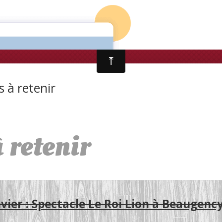
 à retenir
 retenir
vier : Spectacle Le Roi Lion à Beaugency