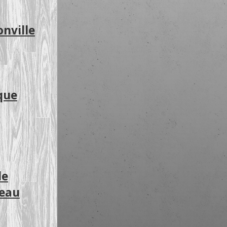
onville
que
de
ceau