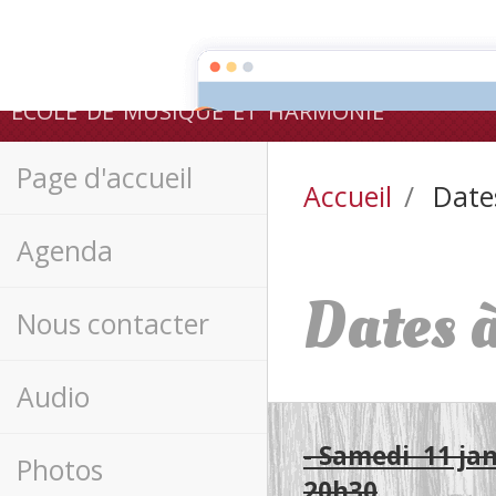
ecole de musique et harmonie
Page d'accueil
Accueil
Dates
Agenda
Dates à
Nous contacter
Audio
- Samedi 11 jan
Photos
20h30